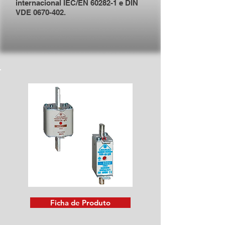
internacional IEC/EN 60282-1 e DIN
VDE 0670-402.
Ficha de Produto