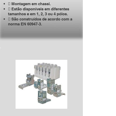
 Montagem em chassi.
 Estão disponíveis em diferentes
tamanhos e em 1, 2, 3 ou 4 pólos.
 São construídos de acordo com a
norma EN 60947-3.