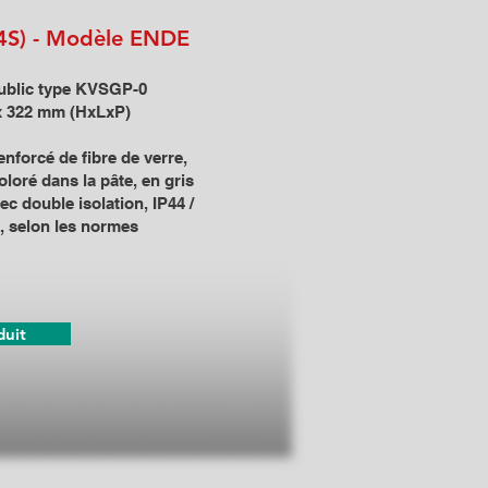
 4S) - Modèle ENDE
ublic type KVSGP-0
x 322 mm (HxLxP)
nforcé de fibre de verre,
loré dans la pâte, en gris
ec double isolation, IP44 /
°, selon les normes
duit