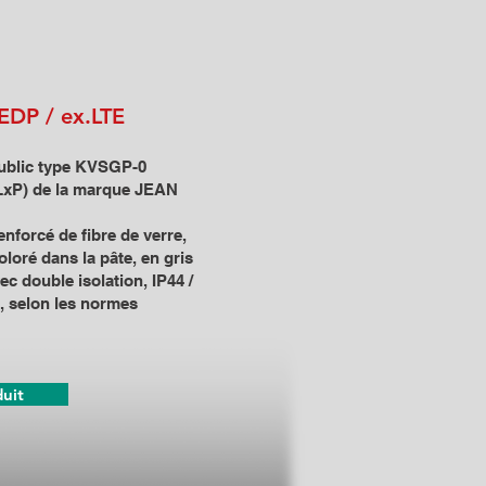
EDP / ex.LTE
ublic type KVSGP-0
LxP) de la marque JEAN
nforcé de fibre de verre,
loré dans la pâte, en gris
ec double isolation, IP44 /
°, selon les normes
duit