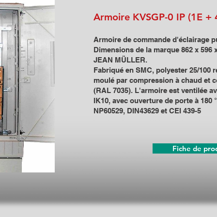
Armoire KVSGP-0 IP (1E +
Armoire de commande d'éclairage p
Dimensions de la marque 862 x 596 
JEAN MÜLLER.
Fabriqué en SMC, polyester 25/100 re
moulé par compression à chaud et co
(RAL 7035). L'armoire est ventilée av
IK10, avec ouverture de porte à 180 
NP60529, DIN43629 et CEI 439-5
Fiche de pro