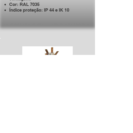
Cor: RAL 7035
Índice proteção: IP 44 e IK 10