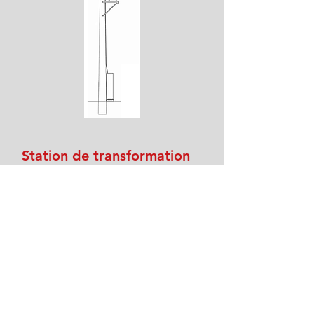
Station de transformation
rurale, type AI, avec
«découpe»
Station de transformation rurale,
type AI
24 ou 36 kV et puissances jusqu'à
250 kVA
Tableau R250.
Équipement principal:
Amarrage et tirant;